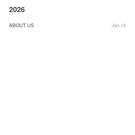
2026
ABOUT US
Jan 19