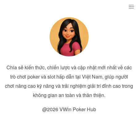
Chia sẻ kiến thức, chiến lược và cập nhật mới nhất về các
trò chơi poker và slot hấp dẫn tại Việt Nam, giúp người
chơi nâng cao kỹ năng và trải nghiệm giải trí đỉnh cao trong
không gian an toàn và thân thiện.
@2026 VWin Poker Hub