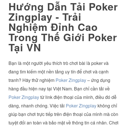
Hướng Dẫn Tải Poker
Zingplay - Trải
Nghiệm Đỉnh Cao
Trong Thế Giới Poker
Tại VN
Bạn là một người yêu thích trò chơi bài là poker và
đang tìm kiếm một nền tảng uy tín để chơi và cạnh
tranh? Hãy thử nghiệm
Poker Zingplay
– ứng dụng
hàng đầu hiện nay tại Việt Nam. Bạn chỉ cần tải về
Poker Zingplay
từ link điện thoại của mình, điều đó dễ
dàng, nhanh chóng. Việc tải
Poker Zingplay
không chỉ
giúp bạn chơi trực tiếp trên điện thoại của mình mà còn
tuyệt đối an toàn và bảo mật về thông tin cá nhân. Chơi