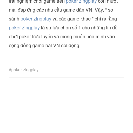
trải nghiệm chơi game trên
poker zingplay
còn mượt
mà, đáp ứng các nhu cầu game dân VN. Vậy, * so
sánh
poker zingplay
và các game khác * chỉ ra rằng
poker zingplay
là sự lựa chọn số 1 cho những tín đồ
chơi poker trực tuyến và mong muốn hòa mình vào
cộng đồng game bài VN sôi động.
poker zingplay