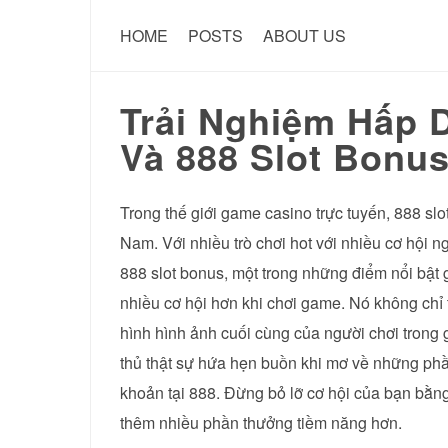
HOME
POSTS
ABOUT US
Trải Nghiệm Hấp 
Và 888 Slot Bonus
Trong thế giới game casino trực tuyến, 888 slo
Nam. Với nhiều trò chơi hot với nhiều cơ hội 
888 slot bonus, một trong những điểm nổi bật g
nhiều cơ hội hơn khi chơi game. Nó không chỉ 
hình hình ảnh cuối cùng của người chơi trong
thủ thật sự hứa hẹn buồn khi mơ về những phầ
khoản tại 888. Đừng bỏ lỡ cơ hội của bạn bằng
thêm nhiều phần thưởng tiềm năng hơn.