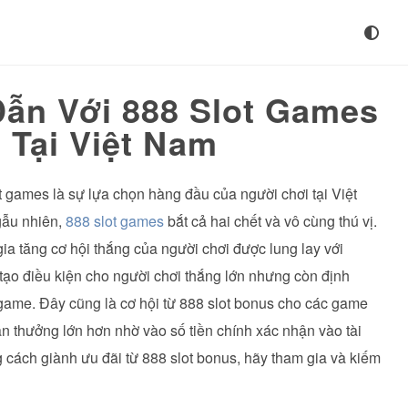
Dẫn Với 888 Slot Games
 Tại Việt Nam
t games là sự lựa chọn hàng đầu của người chơi tại Việt
ngẫu nhiên,
888 slot games
bắt cả hai chết và vô cùng thú vị.
ia tăng cơ hội thắng của người chơi được lung lay với
tạo điều kiện cho người chơi thắng lớn nhưng còn định
 game. Đây cũng là cơ hội từ 888 slot bonus cho các game
n thưởng lớn hơn nhờ vào số tiền chính xác nhận vào tài
 cách giành ưu đãi từ 888 slot bonus, hãy tham gia và kiếm