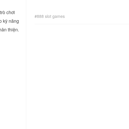
trò chơi
888 slot games
ao kỹ năng
hân thiện.