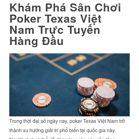
Khám Phá Sân Chơi
Poker Texas Việt
Nam Trực Tuyến
Hàng Đầu
Trong thời đại số ngày nay, poker Texas Việt Nam trở
thành xu hướng giải trí phổ biến tại quốc gia này.