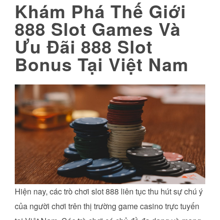
Khám Phá Thế Giới
888 Slot Games Và
Ưu Đãi 888 Slot
Bonus Tại Việt Nam
Hiện nay, các trò chơi slot 888 liên tục thu hút sự chú ý
của người chơi trên thị trường game casino trực tuyến